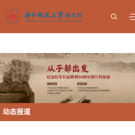
首页
参观服
专题展
动态报
校史研
资料下
诚谢捐
务
览
道
究
载
赠
动态报道