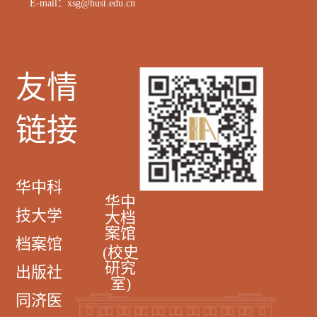
E-mail：xsg@hust.edu.cn
友情
链接
华中科
华中
技大学
大档
案馆
档案馆
(校史
研究
出版社
室)
同济医