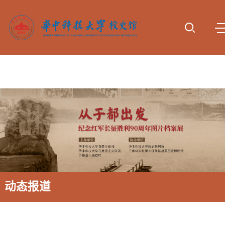
首页
参观服
专题展
动态报
校史研
资料下
诚谢捐
务
览
道
究
载
赠
动态报道