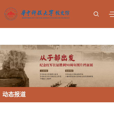
首页
参观服
专题展
动态报
校史研
资料下
诚谢捐
务
览
道
究
载
赠
动态报道