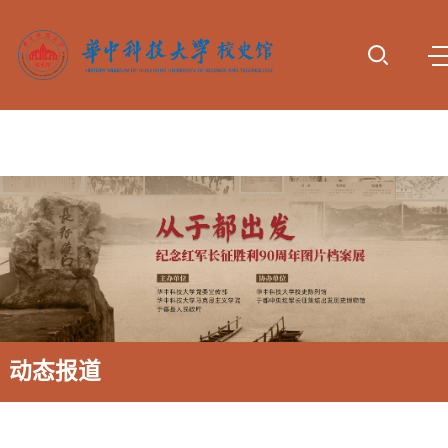
首页
参观服
专题展
动态报
校史研
资料下
诚谢捐
务
览
道
究
载
赠
动态报道