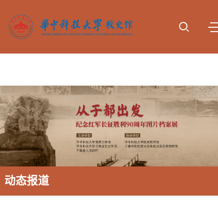
首页
参观服
专题展
动态报
校史研
资料下
诚谢捐
务
览
道
究
载
赠
动态报道