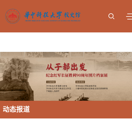
首页
参观服
专题展
动态报
校史研
资料下
诚谢捐
务
览
道
究
载
赠
动态报道