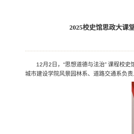
2025校史馆思政大
12
月
2
日，“思想道德与法治”
课程校史
城市建设学院风景园林系、道路交通系负责