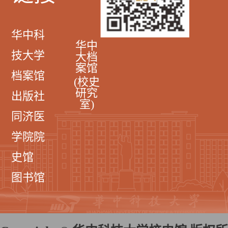
华中科
华中
技大学
大档
案馆
档案馆
(校史
研究
出版社
室)
同济医
学院院
史馆
图书馆