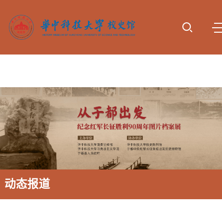
首页
参观服
专题展
动态报
校史研
资料下
诚谢捐
务
览
道
究
载
赠
动态报道