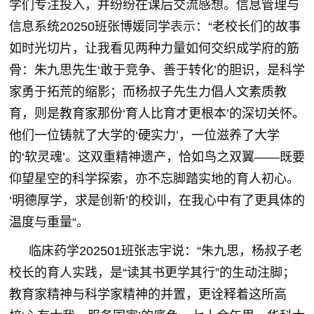
学们专注投入，并纷纷在课后交流感想。信息管理与
信息系统20250班张博媛同学
表示
：“老校长们的故事
如时光切片，让我看见两种力量如何交织成学府的筋
骨：朱九思先生‘敢于竞争、善于转化’的胆识，是科学
家勇于拓荒的缩影；而杨叔子先生力倡人文素质教
育，则是教育家那份‘育人比育才更根本’的深切关怀。
他们一位铸就了大学的‘硬实力’，一位滋养了大学
的‘软灵魂’。这双重精神遗产，恰如鸟之双翼——既要
仰望星空的科学探索，亦不忘脚踏实地的育人初心。
‘明德厚学，求是创新’的校训，在我心中有了更具体的
温度与重量“。
临床药学202501班张志宇说：“朱九思，杨叔子老
校长的育人实践，是“读其书更学其行”的生动注脚；
教育家精神与科学家精神的并置，更诠释着这所高