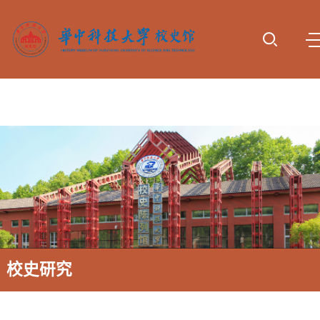
首页
参观服
专题展
动态报
校史研
资料下
诚谢捐
务
览
道
究
载
赠
校史研究