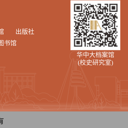
馆
出版社
图书馆
华中大档案馆
(校史研究室)
有