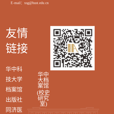
E-mail：xsg@hust.edu.cn
友情
链接
华中科
华中
技大学
大档
案馆
档案馆
(校史
研究
出版社
室)
同济医