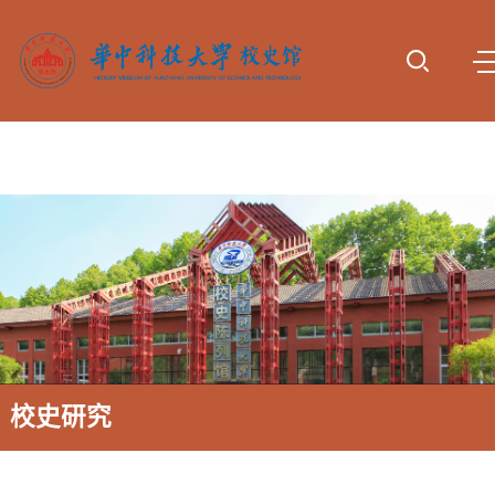
首页
参观服
专题展
动态报
校史研
资料下
诚谢捐
务
览
道
究
载
赠
校史研究