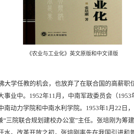
《农业与工业化》英文原版和中文译版
佛大学任教的机会，也放弃了在联合国的高薪职
大事业中。
1952
年
11
月，中南军政委员会（
1953
中南动力学院和中南水利学院。
1953
年
1
月
22
日，
兼“三院联合规划建校办公室”主任。张培刚为筹
汗水。改革开放之初，张培刚率先在我国引进和