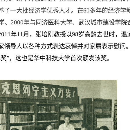
养了一大批经济学优秀人才。在
60
多年的经济学
学、
2000
年与同济医科大学、武汉城市建设学院
2011
年
11
月，张培刚教授以
98
岁高龄去世时，温
家领导人以各种方式表达哀悼并对家属表示慰问
就奖”，这也是华中科技大学首次颁发该奖。