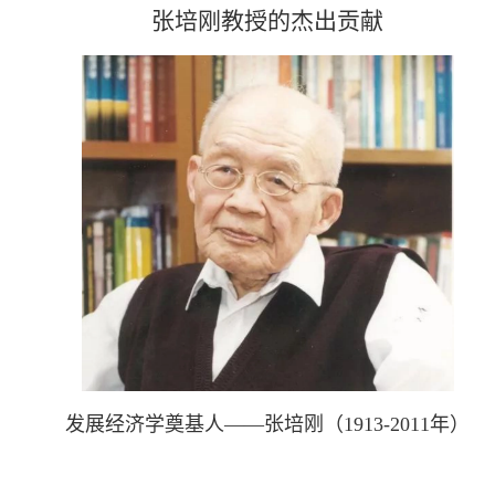
张培刚教授的杰出贡献
发展经济学奠基人
——
张培刚（
1913-2011
年）