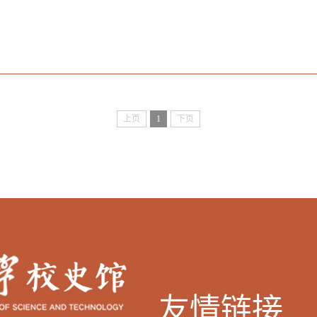
上页
1
下页
友情链接