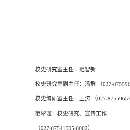
校史研究室主任：范智新
校史研究室副主任：潘群
（0
27-87559
校史编研室主任：王涛
（0
27-8755965
范翠璇：校史研究、宣传工作
（0
27-87541505
-
8002
）