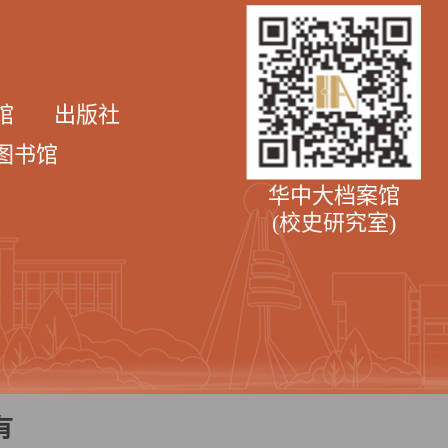
馆
出版社
图书馆
华中大档案馆
(校史研究室)
有