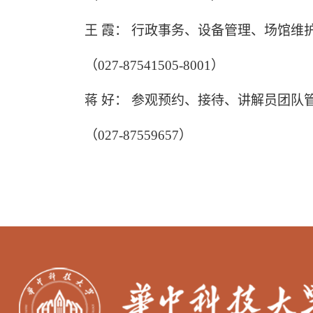
王
霞：
行政事务、设备管理、场馆维
（0
27-87541505
-
8001
）
蒋
好：
参观预约、接待、讲解员团队
（0
27-87559657
）