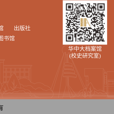
馆
出版社
图书馆
华中大档案馆
(校史研究室)
有