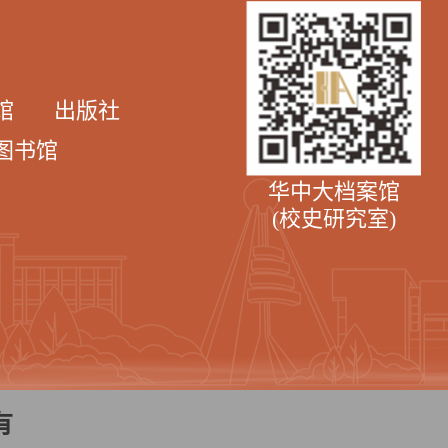
馆
出版社
图书馆
华中大档案馆
(校史研究室)
有