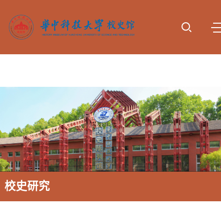
首页
参观服
专题展
动态报
校史研
资料下
诚谢捐
务
览
道
究
载
赠
校史研究