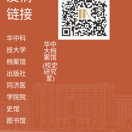
链接
华中科
华中
技大学
大档
案馆
档案馆
(校史
研究
出版社
室)
同济医
学院院
史馆
图书馆