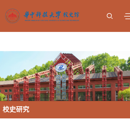
首页
参观服
专题展
动态报
校史研
资料下
诚谢捐
务
览
道
究
载
赠
校史研究