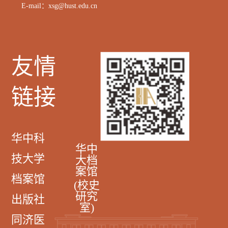
E-mail：xsg@hust.edu.cn
友情
链接
华中科
华中
技大学
大档
案馆
档案馆
(校史
研究
出版社
室)
同济医